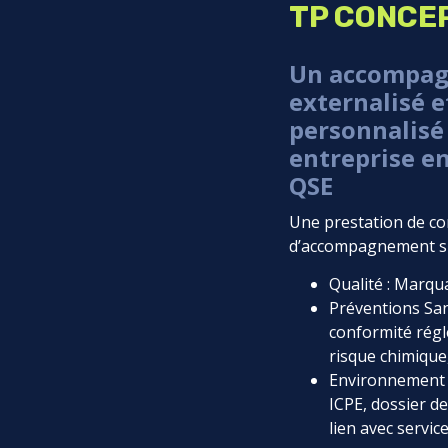
TP CONCE
Un accompa
externalisé e
personnalisé
entreprise e
QSE
Une prestation de con
d’accompagnement su
Qualité : Marqu
Préventions Sant
conformité rég
risque chimique
Environnement :
ICPE, dossier de
lien avec servi