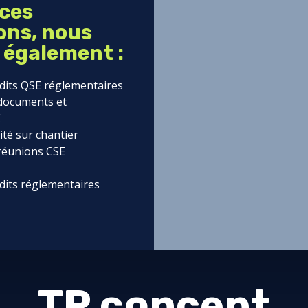
 ces
ions, nous
 également :
udits QSE réglementaires
 documents et
E
rité sur chantier
réunions CSE
udits réglementaires
TP concept