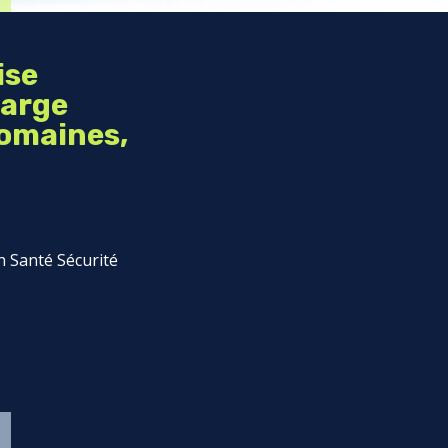
ise
large
domaines,
n Santé Sécurité