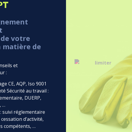
PT
gnement
t
 de votre
n matière de
seils et
r :
age CE, AQP, Iso 9001
é Sécurité au travail :
lementaire, DUERP,
, …
 suivi réglementaire
 cessation d’activité,
ces compétents, …