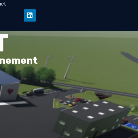
act
T
onnement