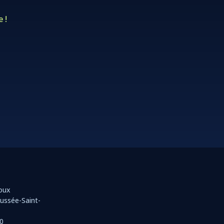
 !
Roux
ussée-Saint-
20